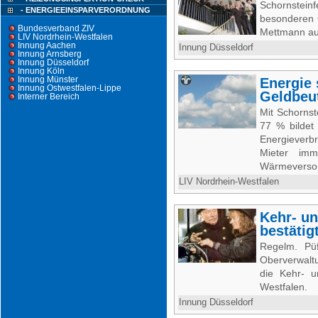
Schornstein
- ENERGIEEINSPARVERORDNUNG
besonderen 
Bundesverband ZIV
Mettmann au
LIV Nordrhein-Westfalen
Innung Aachen
Innung Düsseldorf
Innung Arnsberg
Innung Düsseldorf
Innung Köln
Innung Münster
Energie 
Innung Ostwestfalen-Lippe
Geldbeu
Interner Bereich
Mit Schornst
77 % bildet
Energieverb
Mieter imm
Wärmeversorg
LIV Nordrhein-Westfalen
Kehr- u
bestätig
Regelm. Pü
Oberverwaltu
die Kehr- 
Westfalen.
Innung Düsseldorf