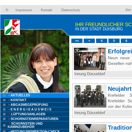
Der 
IHR FREUNDLICHER S
IN DER STADT DUISBURG
<<
<
4
5
6
Erfolgre
Neun neue 
Gesellen nah
Innung Düsseldorf
Neujahrt
Krefelder 
- AKTUELLES
- KONTAKT
Krefelder S
- ABGASWEGEPRÜFUNG
vor der Kuli
- E N E R G I E A U S W E I S
Innung Düsseldorf
+
LÜFTUNGSANLAGEN
- SCHORNSTEINREPARATUREN
+
SCHORNSTEIN UND
Traditio
KAMINZUBEHÖR
- HEIZUNGSINSPEKTION-CHECK